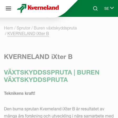
Cookie- hanteringspanel
SE
Skip to main content
Search
Select 
Hem
Sprutor
Buren växtskyddspruta
KVERNELAND iXter B
KVERNELAND iXter B
VÄXTSKYDDSSPRUTA | BUREN
VÄXTSKYDDSPRUTA
Teknikens kraft!
Den burna sprutan Kverneland iXter B är resultatet av
många års forskning och utveckling i nära samarbete med