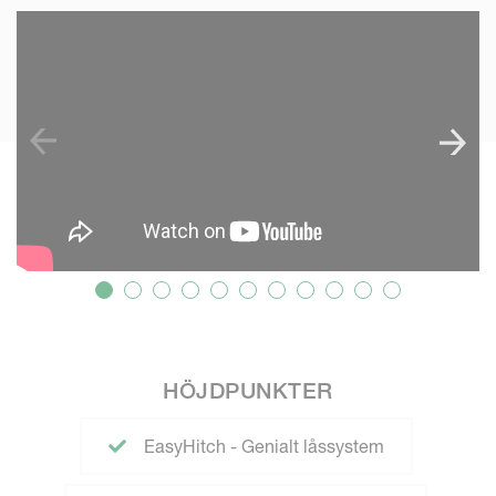
SKIP VIDEO
S
HÖJDPUNKTER
EasyHitch - Genialt låssystem