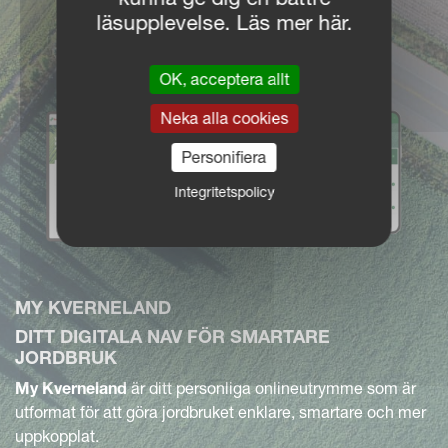
läsupplevelse. Läs mer här.
OK, acceptera allt
Neka alla cookies
Personifiera
Integritetspolicy
MY KVERNELAND
DITT DIGITALA NAV FÖR SMARTARE
JORDBRUK
My Kverneland
är ditt personliga onlineutrymme som är
utformat för att göra jordbruket enklare, smartare och mer
uppkopplat.