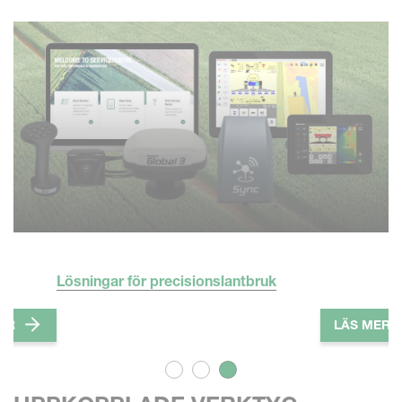
Lösningar för precisionslantbruk
ER
LÄS MER