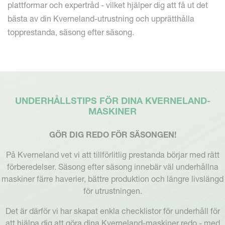
plattformar och expertråd - vilket hjälper dig att få ut det
bästa av din Kverneland-utrustning och upprätthålla
topprestanda, säsong efter säsong.
UNDERHÅLLSTIPS FÖR DINA KVERNELAND-
MASKINER
GÖR DIG REDO FÖR SÄSONGEN!
På Kverneland vet vi att tillförlitlig prestanda börjar med rätt
förberedelser. Säsong efter säsong innebär väl underhållna
maskiner färre haverier, bättre produktion och längre livslängd
för utrustningen.
Det är därför vi har skapat enkla checklistor för underhåll för
att hjälpa dig att göra dina Kverneland-maskiner redo - med