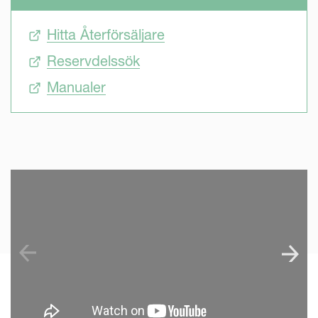
Hitta Återförsäljare
Reservdelssök
Manualer
SKIP VIDEO
S