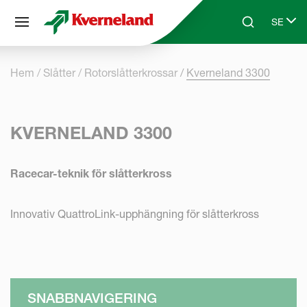
Cookie- hanteringspanel
SE
Skip to main content
Search
Select 
Hem
Slåtter
Rotorslåtterkrossar
Kverneland 3300
KVERNELAND 3300
Racecar-teknik för slåtterkross
Innovativ QuattroLink-upphängning för slåtterkross
SNABBNAVIGERING