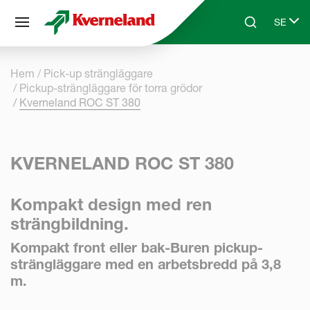
Cookie- hanteringspanel
SE
Skip to main content
Search
Select 
Hem
Pick-up strängläggare
Pickup-strängläggare för torra grödor
Kverneland ROC ST 380
KVERNELAND ROC ST 380
Kompakt design med ren
strängbildning.
Kompakt front eller bak-Buren pickup-
strängläggare med en arbetsbredd på 3,8
m.