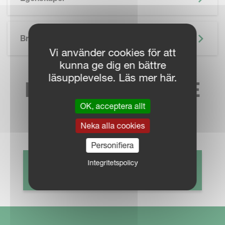
SKIP BROCHURE
Broschyr
Vi använder cookies för att
kunna ge dig en bättre
läsupplevelse. Läs mer här.
HITTA NÄRMASTE
OK, acceptera allt
SÄLJKONTAKT
Neka alla cookies
Personifiera
Integritetspolicy
HITTA ÅTERFÖRSÄLJARE