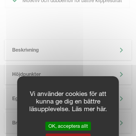
Motkniv och dubbelhuv för bättre klippresultat
Beskrivning
Höjdpunkter
Vi använder cookies för att
Egenskaper
kunna ge dig en bättre
läsupplevelse. Läs mer här.
SKIP BROCHURE
Broschyr
OK, acceptera allt