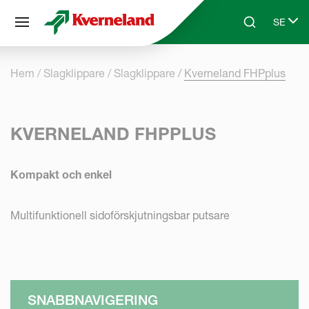
Cookie- hanteringspanel
SE
Skip to main content
Search
Select 
Hem
Slagklippare
Slagklippare
Kverneland FHPplus
KVERNELAND FHPPLUS
Kompakt och enkel
Multifunktionell sidoförskjutningsbar putsare
SNABBNAVIGERING