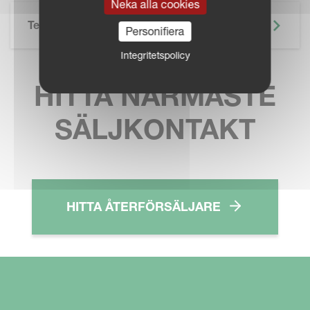
Neka alla cookies
Teknisk Specifikation
Personifiera
Integritetspolicy
HITTA NÄRMASTE
SÄLJKONTAKT
HITTA ÅTERFÖRSÄLJARE