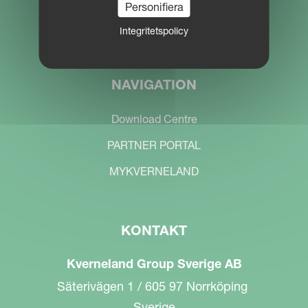
Personifiera
Integritetspolicy
NAVIGATION
Download Centre
PARTNER PORTAL
MYKVERNELAND
KONTAKT
Kverneland Group Sverige AB
Säterivägen 1 / 605 97 Norrköping
Sverige