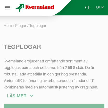
Cookie- hanteringspanel
SE
Skip to main content
Search
Select 
Hem
Plogar
Tegplogar
TEGPLOGAR
Kverneland erbjuder ett omfattande sortiment av
tegplogar, burna och delburna, från 2 till 8 skär. De är
robusta, lätta att ställa in och ger hög prestanda.
Variomat® för ändring av arbetsbredden "under drift"
kombineras med en automatisk justering av draglinjen,
"Auto-line", för en perfekt plöjning. Enkla manuella
LÄS MER
ändringar av arbetsbredden är alternativet.
Automatisk stenutlösning för tuffa eller steniga