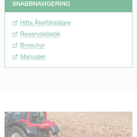
SNABBNAVIGERING
förhållanden arbetar med avkomprimering för att bevara
plogens och traktorns livslängd. Kropparna frigörs
Hitta Återförsäljare
oberoende av varandra för bästa möjliga plöjningsresultat.
De värmebehandlade ramarna garanterar plogens
Reservdelssök
hållbarhet. Det finns ett brett utbud av lådor och tillbehör
Broschyr
som passar alla markförhållanden för bästa möjliga
markberedning.
Manualer