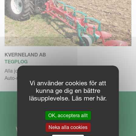
KVERNELAND AB
TEGPLOG
Alla jordar. 2-4 F.
Auto-reset. Mekanisk Variomat
Vi använder cookies för att
kunna ge dig en bättre
läsupplevelse. Läs mer här.
OK, acceptera allt
Neka alla cookies