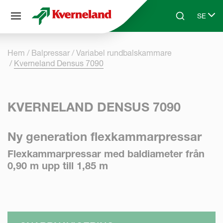
Cookie- hanteringspanel
SE
Skip to main content
Search
Select 
Hem
Balpressar
Variabel rundbalskammare
Kverneland Densus 7090
KVERNELAND DENSUS 7090
Ny generation flexkammarpressar
Flexkammarpressar med baldiameter från
0,90 m upp till 1,85 m