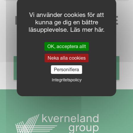
Vi använder cookies för att
HITTA NÄRMASTE
kunna ge dig en bättre
läsupplevelse. Läs mer här.
SÄLJKONTAKT
OK, acceptera allt
Neka alla cookies
HITTA ÅTERFÖRSÄLJARE
Personifiera
Integritetspolicy