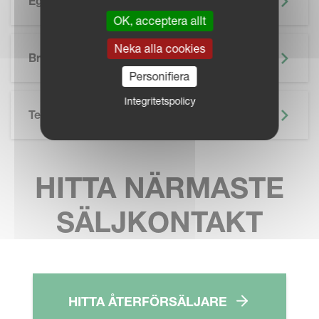
Egenskaper
OK, acceptera allt
SKIP BROCHURE
Neka alla cookies
Broschyr
Personifiera
Integritetspolicy
Teknisk Specifikation
HITTA NÄRMASTE
SÄLJKONTAKT
HITTA ÅTERFÖRSÄLJARE