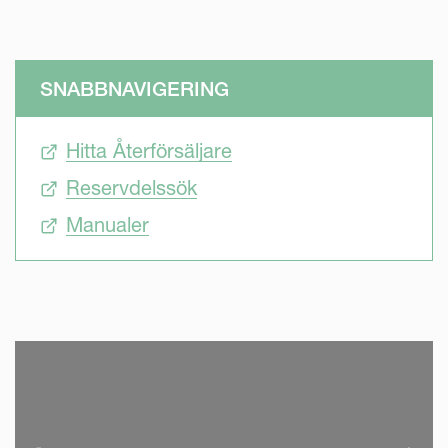
SNABBNAVIGERING
Hitta Återförsäljare
Reservdelssök
Manualer
SKIP VIDEO
S