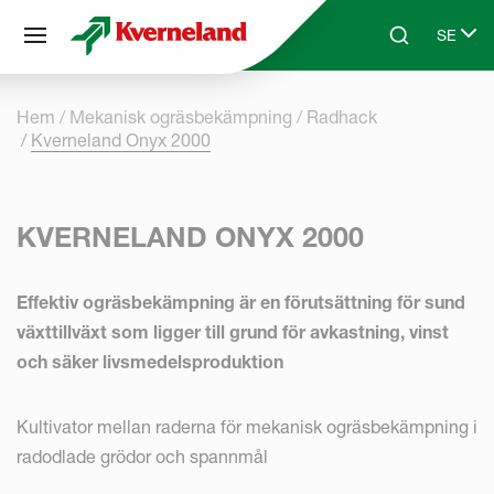
Cookie- hanteringspanel
SE
Skip to main content
Search
Select 
Hem
Mekanisk ogräsbekämpning
Radhack
Kverneland Onyx 2000
KVERNELAND ONYX 2000
Effektiv ogräsbekämpning är en förutsättning för sund
växttillväxt som ligger till grund för avkastning, vinst
och säker livsmedelsproduktion
Kultivator mellan raderna för mekanisk ogräsbekämpning i
radodlade grödor och spannmål