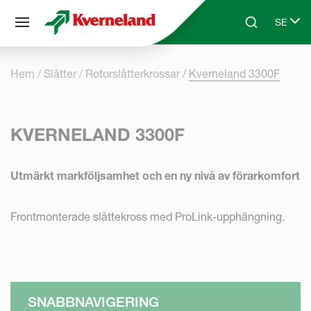
Cookie- hanteringspanel
SE
Skip to main content
Search
Select 
Hem
Slåtter
Rotorslåtterkrossar
Kverneland 3300F
KVERNELAND 3300F
Utmärkt markföljsamhet och en ny nivå av förarkomfort
Frontmonterade slåttekross med ProLink-upphängning.
SNABBNAVIGERING