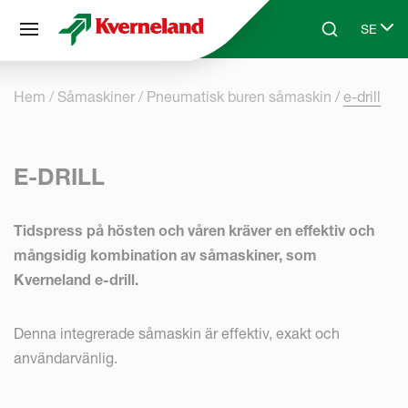
Cookie- hanteringspanel
SE
Skip to main content
Search
Select 
Hem
Såmaskiner
Pneumatisk buren såmaskin
e-drill
E-DRILL
Tidspress på hösten och våren kräver en effektiv och
mångsidig kombination av såmaskiner, som
Kverneland e-drill.
Denna integrerade såmaskin är effektiv, exakt och
användarvänlig.