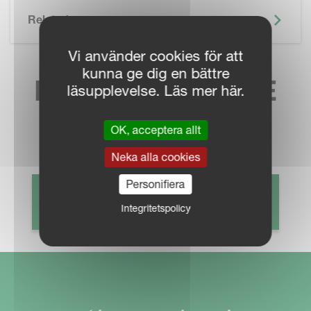
Related
Vi använder cookies för att
kunna ge dig en bättre
HITTA NÄRMASTE
läsupplevelse. Läs mer här.
SÄLJKONTAKT
OK, acceptera allt
Neka alla cookies
Personifiera
HITTA ÅTERFÖRSÄLJARE
Integritetspolicy