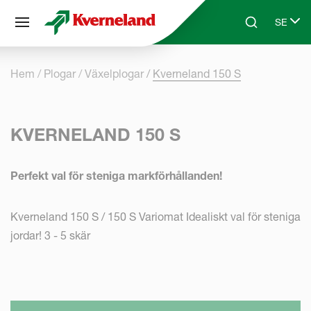
Cookie- hanteringspanel
SE
Skip to main content
Search
Select 
Hem
Plogar
Växelplogar
Kverneland 150 S
KVERNELAND 150 S
Perfekt val för steniga markförhållanden!
Kverneland 150 S / 150 S Variomat Idealiskt val för steniga
jordar! 3 - 5 skär