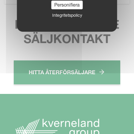
Personifiera
Integritetspolicy
HITTA NÄRMASTE
SÄLJKONTAKT
HITTA ÅTERFÖRSÄLJARE