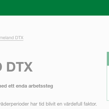
Skip to main content
rneland DTX
 DTX
ed ett enda arbetssteg
äderperioder har tid blivit en värdefull faktor.