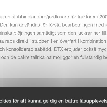
ren stubbinblandare/jordlösare för traktorer i 20
 Den kan användas för första bearbetningen med i
minska plöjningen samtidigt som den luckrar ner til
så raps direkt i stubben i en överfart i kombinatio
och konsoliderad såbädd. DTX erbjuder också myc
 och de bakre tallrikarna möjliggör en fullständig
kies för att kunna ge dig en bättre läsupplevel