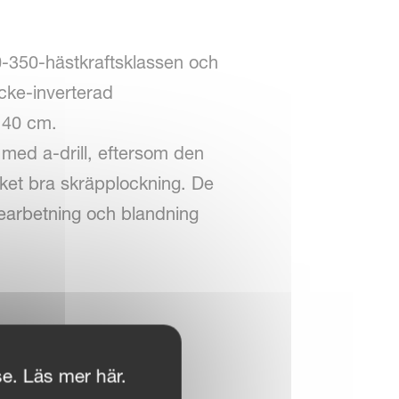
0-350-hästkraftsklassen och
cke-inverterad
l 40 cm.
n med a-drill, eftersom den
ket bra skräpplockning. De
 bearbetning och blandning
se. Läs mer här.