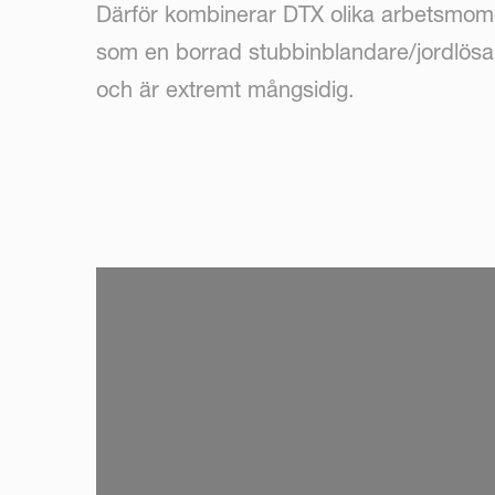
Därför kombinerar DTX olika arbetsmome
som en borrad stubbinblandare/jordlösare
och är extremt mångsidig.
SKIP VIDEO