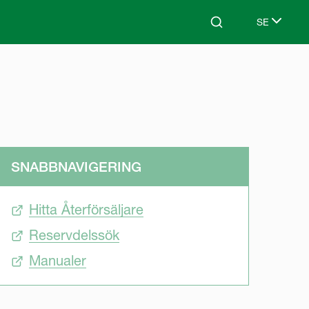
SE
Search
Select lang
SNABBNAVIGERING
Hitta Återförsäljare
Reservdelssök
Manualer