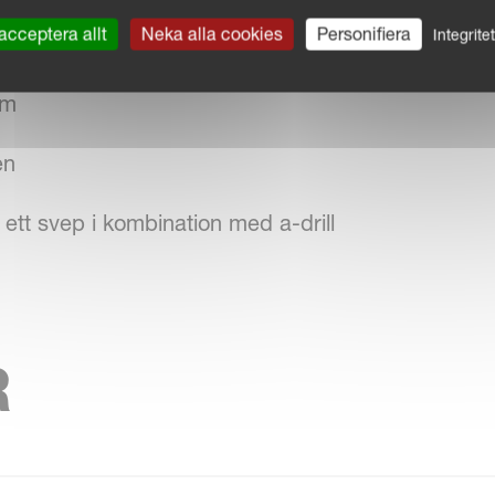
acceptera allt
Neka alla cookies
Personifiera
Integrite
cm
en
ett svep i kombination med a-drill
R