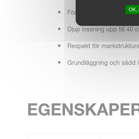
OK, 
Förbättrat flöde av skräp
Djup lossning upp till 40 
Respekt för markstruktur
Grundläggning och sådd i 
EGENSKAPE