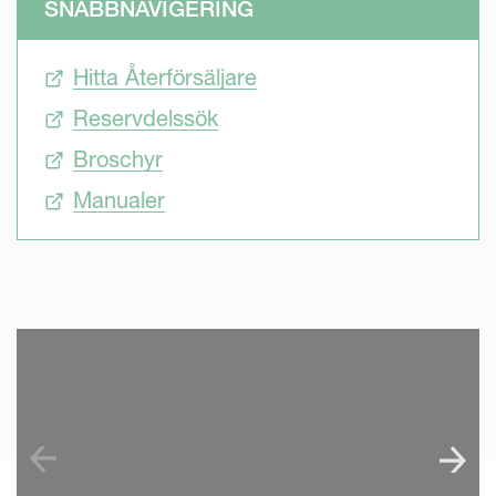
SNABBNAVIGERING
Hitta Återförsäljare
Reservdelssök
Broschyr
Manualer
SKIP VIDEO
S