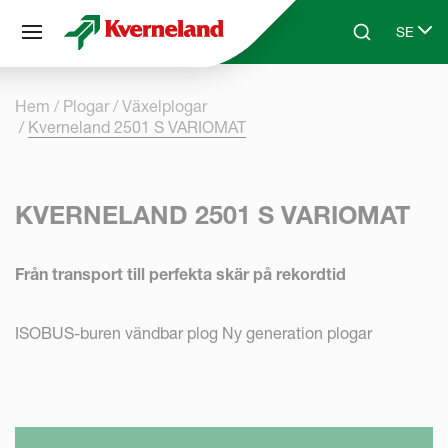
Cookie- hanteringspanel
SE
Skip to main content
Search
Select 
Hem
Plogar
Växelplogar
Kverneland 2501 S VARIOMAT
KVERNELAND 2501 S VARIOMAT
Från transport till perfekta skär på rekordtid
ISOBUS-buren vändbar plog Ny generation plogar