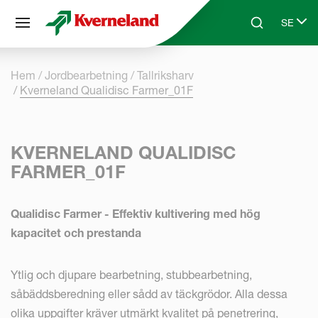
Cookie- hanteringspanel
SE
Skip to main content
Search
Select 
Hem
Jordbearbetning
Tallriksharv
Kverneland Qualidisc Farmer_01F
KVERNELAND QUALIDISC
FARMER_01F
Qualidisc Farmer - Effektiv kultivering med hög
kapacitet och prestanda
Ytlig och djupare bearbetning, stubbearbetning,
såbäddsberedning eller sådd av täckgrödor. Alla dessa
olika uppgifter kräver utmärkt kvalitet på penetrering,