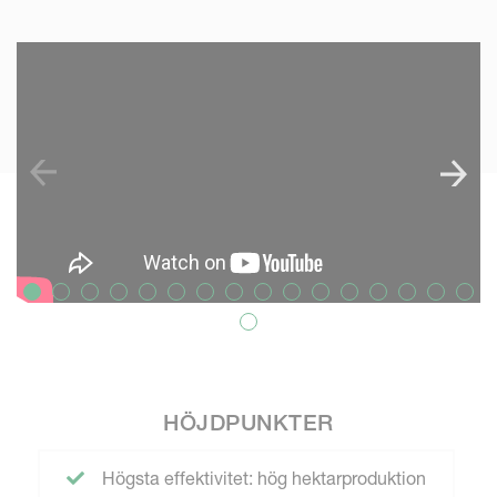
SKIP VIDEO
S
HÖJDPUNKTER
Högsta effektivitet: hög hektarproduktion