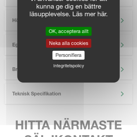
kunna ge dig en bättre
läsupplevelse. Läs mer här.
Höjdpunkter
OK, acceptera allt
Neka alla cookies
Egenskaper
Personifiera
SKIP BROCHURE
Integritetspolicy
Broschyr
Teknisk Specifikation
HITTA NÄRMASTE