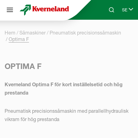
Cookie- hanteringspanel
SE
Skip to main content
Search
Select 
Hem
Såmaskiner
Pneumatisk precisionssåmaskin
Optima F
OPTIMA F
Kverneland Optima F för kort inställelsetid och hög
prestanda
Pneumatisk precisionssåmaskin med parallellhydraulisk
vikram för hög prestanda