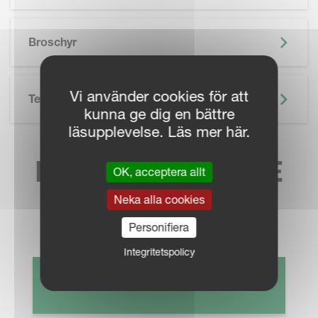
SKIP BROCHURE
Broschyr
Vi använder cookies för att
Teknisk Specifikation
kunna ge dig en bättre
läsupplevelse. Läs mer här.
HITTA NÄRMASTE
OK, acceptera allt
SÄLJKONTAKT
Neka alla cookies
Personifiera
Integritetspolicy
HITTA ÅTERFÖRSÄLJARE