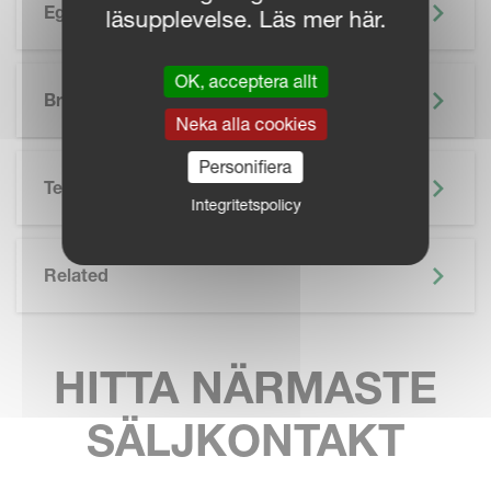
Egenskaper
läsupplevelse. Läs mer här.
SKIP BROCHURE
OK, acceptera allt
Broschyr
Neka alla cookies
Personifiera
Teknisk Specifikation
Integritetspolicy
Related
HITTA NÄRMASTE
SÄLJKONTAKT