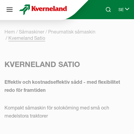
Cookie- hanteringspanel
SE
Skip to main content
Search
Select 
Hem
Såmaskiner
Pneumatisk såmaskin
Kverneland Satio
KVERNELAND SATIO
Effektiv och kostnadseffektiv sådd - med flexibilitet
redo för framtiden
Kompakt såmaskin för solokörning med små och
medelstora traktorer