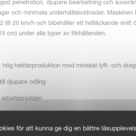
god penetration, djupare bearbetning och suverän 
ingar och minimala underhållskostnader. Maskinen 
2 till 20 km/h och bibehåller ett heltäckande snit
 15 cm) under alla typer av förhållanden.
et: hög hektarproduktion med minskat lyft- och dra
ill djupare odling
a arbetsbredden
ning och utjämning
kies för att kunna ge dig en bättre läsupplevel
 effektiv markpackning