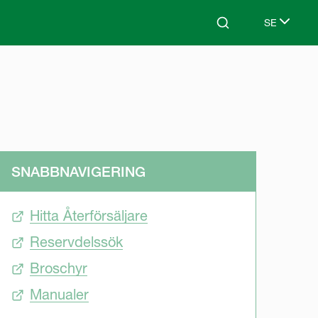
SE
Search
Select lang
SNABBNAVIGERING
Hitta Återförsäljare
Reservdelssök
Broschyr
Manualer