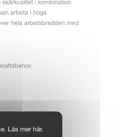
skärkvalitet i kombination
kan arbeta i höga
t över hela arbetsbredden med
gkraftsbehov
se. Läs mer här.