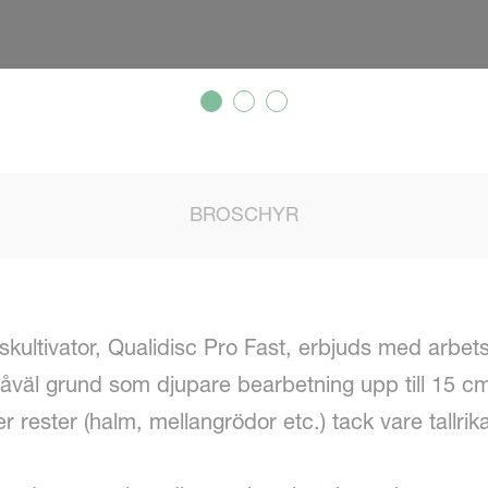
BROSCHYR
kultivator, Qualidisc Pro Fast, erbjuds med arbetsb
såväl grund som djupare bearbetning upp till 15 c
rester (halm, mellangrödor etc.) tack vare tallr