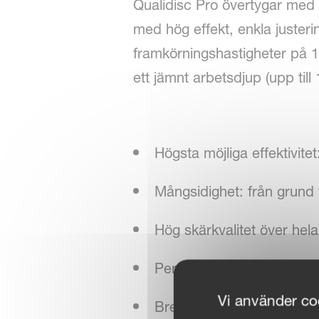
Qualidisc Pro övertygar med 
med hög effekt, enkla juster
framkörningshastigheter på 1
ett jämnt arbetsdjup (upp till
Högsta möjliga effektivit
Mångsidighet: från grund t
Hög skärkvalitet över hel
Perfekt kvalitet på bland
Vi använder coo
Brett utbud av valsar för