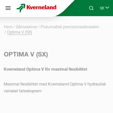
Cookie- hanteringspanel
SE
Skip to main content
Search
Select 
Hem
Såmaskiner
Pneumatisk precisionssåmaskin
Optima V (SX)
OPTIMA V (SX)
Kverneland Optima V för maximal flexibilitet
Maximal flexibilitet med Kverneland Optima V hydraulisk
variabel teleskopram