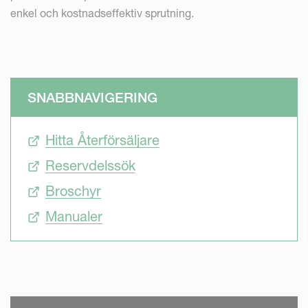
enkel och kostnadseffektiv sprutning.
SNABBNAVIGERING
Hitta Återförsäljare
Reservdelssök
Broschyr
Manualer
SKIP VIDEO
S