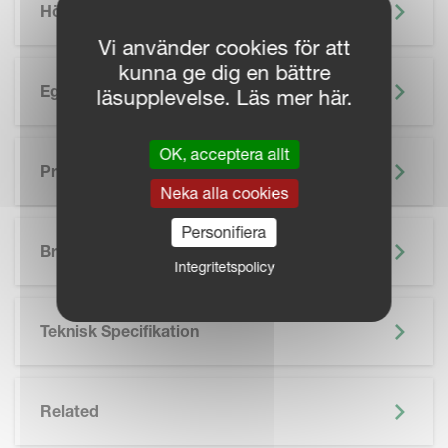
Höjdpunkter
Vi använder cookies för att
kunna ge dig en bättre
Egenskaper
läsupplevelse. Läs mer här.
OK, acceptera allt
Precisionsjordbruk
Neka alla cookies
SKIP BROCHURE
Personifiera
Broschyr
Integritetspolicy
Teknisk Specifikation
Related