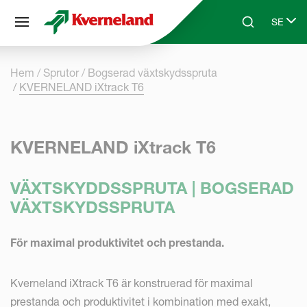
Cookie- hanteringspanel
SE
Skip to main content
Search
Select 
Hem
Sprutor
Bogserad växtskydsspruta
KVERNELAND iXtrack T6
KVERNELAND iXtrack T6
VÄXTSKYDDSSPRUTA | BOGSERAD
VÄXTSKYDSSPRUTA
För maximal produktivitet och prestanda.
Kverneland iXtrack T6 är konstruerad för maximal
prestanda och produktivitet i kombination med exakt,