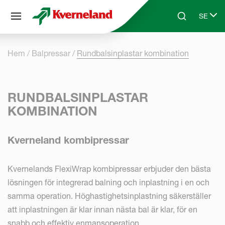
Cookie- hanteringspanel
SE
Skip to main content
Search
Select 
Hem
Balpressar
Rundbalsinplastar kombination
RUNDBALSINPLASTAR
KOMBINATION
Kverneland kombipressar
Kvernelands FlexiWrap kombipressar erbjuder den bästa
lösningen för integrerad balning och inplastning i en och
samma operation. Höghastighetsinplastning säkerställer
att inplastningen är klar innan nästa bal är klar, för en
snabb och effektiv enmansoperation