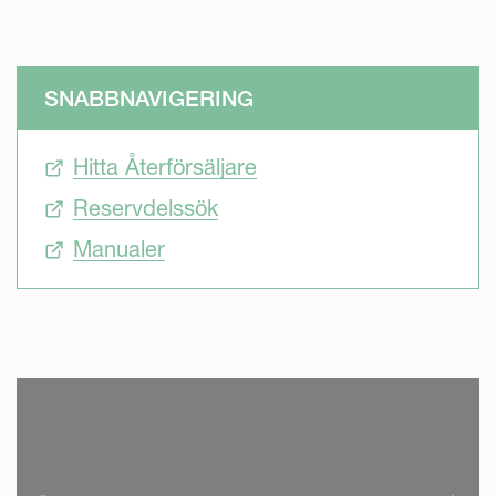
SNABBNAVIGERING
Hitta Återförsäljare
Reservdelssök
Manualer
SKIP VIDEO
S