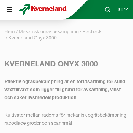
Cookie- hanteringspanel
SE
Skip to main content
Search
Select 
Hem
Mekanisk ogräsbekämpning
Radhack
Kverneland Onyx 3000
KVERNELAND ONYX 3000
Effektiv ogräsbekämpning är en förutsättning för sund
växttillväxt som ligger till grund för avkastning, vinst
och säker livsmedelsproduktion
Kultivator mellan raderna för mekanisk ogräsbekämpning i
radodlade grödor och spannmål