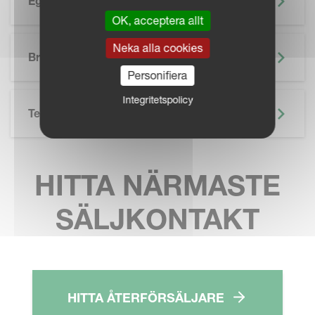
Egenskaper
OK, acceptera allt
SKIP BROCHURE
Neka alla cookies
Broschyr
Personifiera
Integritetspolicy
Teknisk Specifikation
HITTA NÄRMASTE
SÄLJKONTAKT
HITTA ÅTERFÖRSÄLJARE