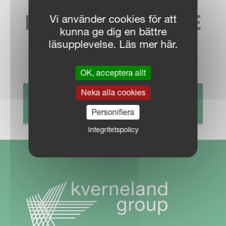
HITTA NÄRMASTE
Vi använder cookies för att
kunna ge dig en bättre
SÄLJKONTAKT
läsupplevelse. Läs mer här.
OK, acceptera allt
Neka alla cookies
HITTA ÅTERFÖRSÄLJARE
Personifiera
Integritetspolicy