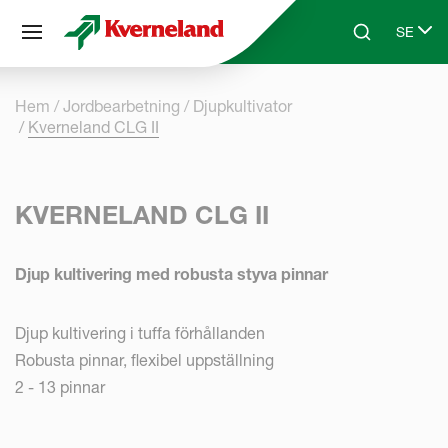
Cookie- hanteringspanel
SE
Skip to main content
Search
Select 
Hem
Jordbearbetning
Djupkultivator
Kverneland CLG II
KVERNELAND CLG II
Djup kultivering med robusta styva pinnar
Djup kultivering i tuffa förhållanden
Robusta pinnar, flexibel uppställning
2 - 13 pinnar