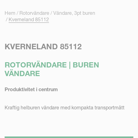
Cookie- hanteringspanel
Skip to main content
Hem
Rotorvändare
Vändare, 3pt buren
Kverneland 85112
KVERNELAND 85112
ROTORVÄNDARE | BUREN
VÄNDARE
Produktivitet i centrum
Kraftig helburen vändare med kompakta transportmått