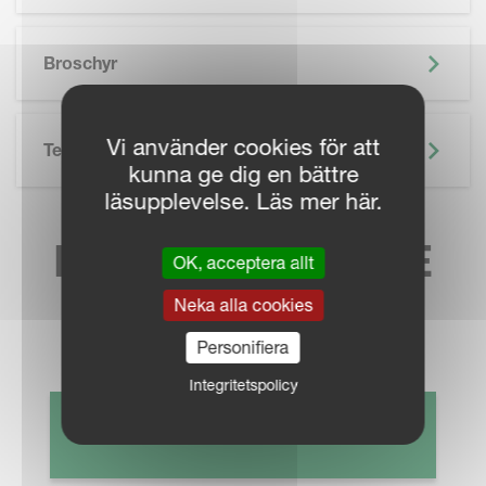
SKIP BROCHURE
Broschyr
Vi använder cookies för att
Teknisk Specifikation
kunna ge dig en bättre
läsupplevelse. Läs mer här.
HITTA NÄRMASTE
OK, acceptera allt
SÄLJKONTAKT
Neka alla cookies
Personifiera
Integritetspolicy
HITTA ÅTERFÖRSÄLJARE