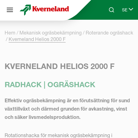
Cookie- hanteringspanel
SE
Skip to main content
Search
Select 
Hem
Mekanisk ogräsbekämpning
Roterande ogräshack
Kverneland Helios 2000 F
KVERNELAND HELIOS 2000 F
RADHACK | OGRÄSHACK
Effektiv ogräsbekämpning är en förutsättning för sund
växttillväxt och därmed grunden för avkastning, vinst
och säker livsmedelsproduktion.
Rotationshacka för mekanisk ogräsbekämpning i