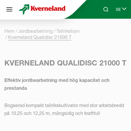
Cookie- hanteringspanel
SE
Skip to main content
Search
Select 
Hem
Jordbearbetning
Tallriksharv
Kverneland Qualidisc 21000 T
KVERNELAND QUALIDISC 21000 T
Effektiv jordbearbetning med hög kapacitet och
prestanda
Bogserad kompakt tallrikskultivator med stor arbetsbredd
på 10,25 och 12,25 m, mångsidig och kraftfull