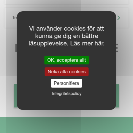
Teknisk Specifikation
Vi använder cookies för att
kunna ge dig en bättre
läsupplevelse. Läs mer här.
HITTA NÄRMASTE
SÄLJKONTAKT
OK, acceptera allt
Neka alla cookies
Personifiera
Integritetspolicy
HITTA ÅTERFÖRSÄLJARE