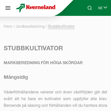
Cookie- hanteringspanel
SE
Skip to main content
Search
Select 
Hem
Jordbearbetning
Stubbkultivator
STUBBKULTIVATOR
MARKBEREDNING FÖR HÖGA SKÖRDAR
Mångsidig
Väderförhållandena varierar och även växtföljden gör det
svårt att ha bara en kultivator som uppfyller alla krav.
Beroende på säsong och förhållanden vill du hantera stora