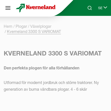
Cookie- hanteringspanel
SE
Skip to main content
Search
Select 
Hem
Plogar
Växelplogar
Kverneland 3300 S VARIOMAT
KVERNELAND 3300 S VARIOMAT
Den perfekta plogen för alla förhållanden
Utformad för modernt jordbruk och större traktorer. Ny
generation av burna vändbara plogar. 4 - 6 skär