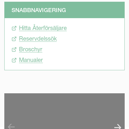
SNABBNAVIGERING
Hitta Återförsäljare
Reservdelssök
Broschyr
Manualer
SKIP VIDEO
S