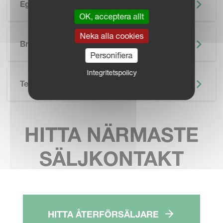
Egenskaper
OK, acceptera allt
SKIP BROCHURE
Neka alla cookies
Broschyr
Personifiera
Integritetspolicy
Teknisk Specifikation
HITTA NÄRMASTE
SÄLJKONTAKT
HITTA ÅTERFÖRSÄLJARE