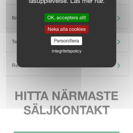
läsupplevelse. Läs mer här.
SKIP BROCHURE
OK, acceptera allt
Broschyr
Neka alla cookies
Personifiera
Teknisk Specifikation
Integritetspolicy
Related
HITTA NÄRMASTE
SÄLJKONTAKT