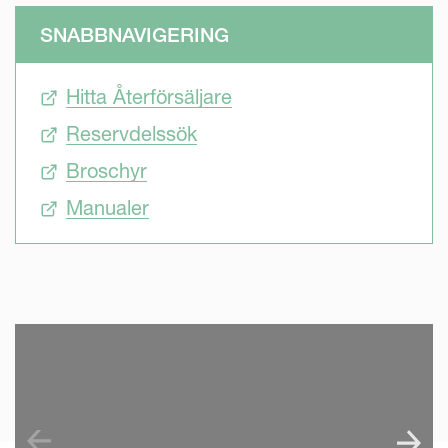
SNABBNAVIGERING
Hitta Återförsäljare
Reservdelssök
Broschyr
Manualer
SKIP VIDEO
S