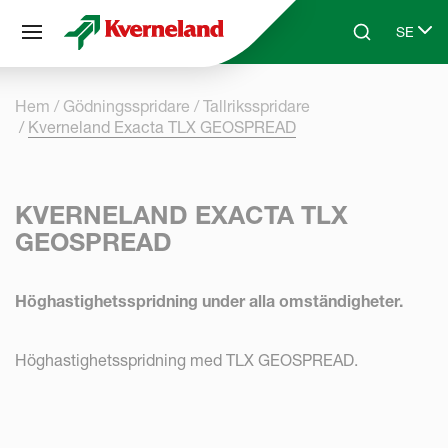
Cookie- hanteringspanel
SE
Skip to main content
Search
Select 
Hem
Gödningsspridare
Tallriksspridare
Kverneland Exacta TLX GEOSPREAD
KVERNELAND EXACTA TLX
GEOSPREAD
Höghastighetsspridning under alla omständigheter.
Höghastighetsspridning med TLX GEOSPREAD.