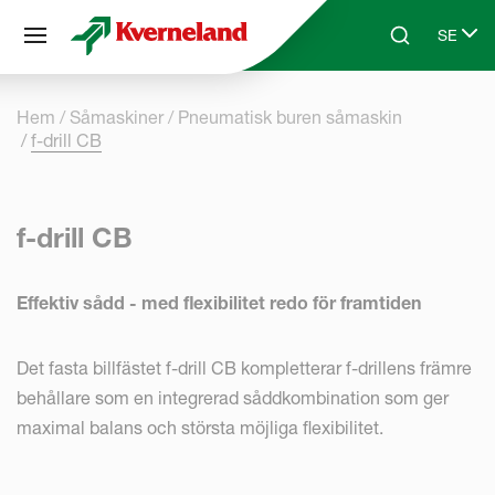
Cookie- hanteringspanel
SE
Skip to main content
Search
Select 
Hem
Såmaskiner
Pneumatisk buren såmaskin
f-drill CB
f-drill CB
Effektiv sådd - med flexibilitet redo för framtiden
Det fasta billfästet f-drill CB kompletterar f-drillens främre
behållare som en integrerad såddkombination som ger
maximal balans och största möjliga flexibilitet.