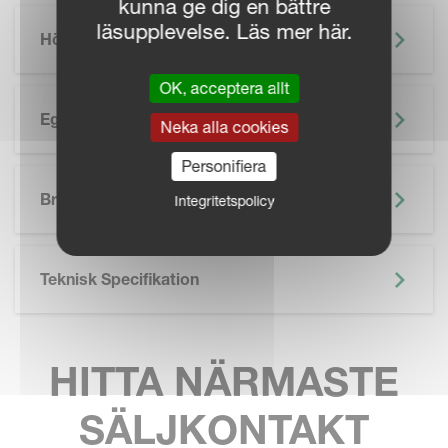
kunna ge dig en bättre
läsupplevelse. Läs mer här.
Höjdpunkter
OK, acceptera allt
Egenskaper
Neka alla cookies
Personifiera
SKIP BROCHURE
Broschyr
Integritetspolicy
Teknisk Specifikation
HITTA NÄRMASTE
SÄLJKONTAKT