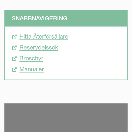
SNABBNAVIGERING
Hitta Återförsäljare
Reservdelssök
Broschyr
Manualer
SKIP VIDEO
S