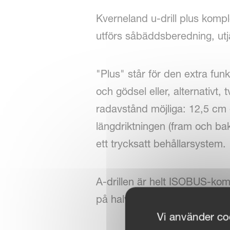
Kverneland u-drill plus komp
utförs såbäddsberedning, ut
"Plus" står för den extra fu
och gödsel eller, alternativt,
radavstånd möjliga: 12,5 cm 
längdriktningen (fram och ba
ett trycksatt behållarsystem.
A-drillen är helt ISOBUS-ko
på halva bredden.
Vi använder coo