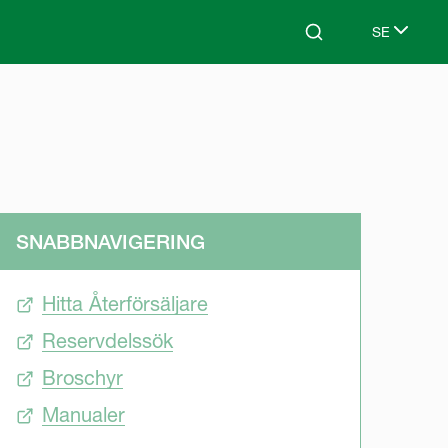
SE
Search
Select lang
SNABBNAVIGERING
Hitta Återförsäljare
Reservdelssök
Broschyr
Manualer