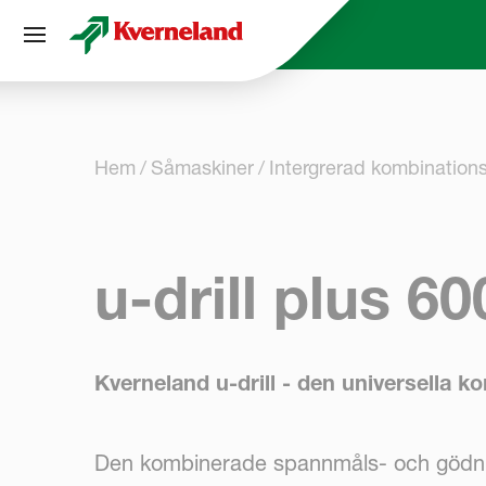
Cookie- hanteringspanel
Hem
Såmaskiner
Intergrerad kombination
u-drill plus 60
Kverneland u-drill - den universella 
Den kombinerade spannmåls- och gödni