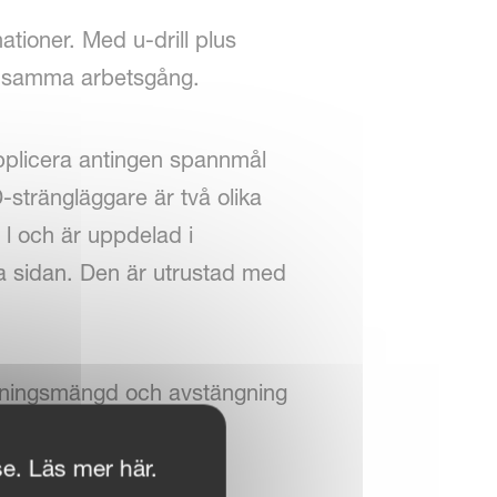
tioner. Med u-drill plus
ch samma arbetsgång.
applicera antingen spannmål
D-strängläggare är två olika
l och är uppdelad i
a sidan. Den är utrustad med
idningsmängd och avstängning
se. Läs mer här.