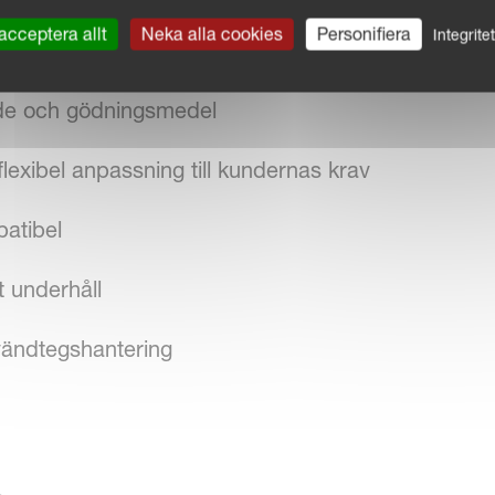
acceptera allt
Neka alla cookies
Personifiera
Integrite
8 km/h)
äde och gödningsmedel
lexibel anpassning till kundernas krav
atibel
t underhåll
vändtegshantering