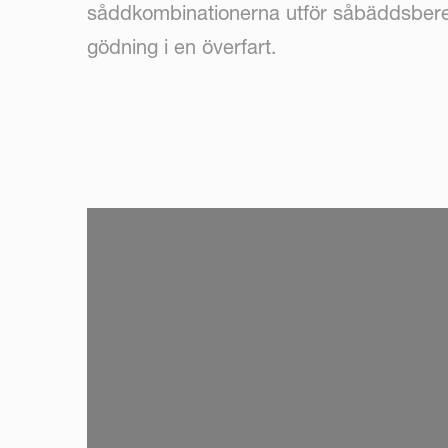
såddkombinationerna utför såbäddsbere
gödning i en överfart.
SKIP VIDEO