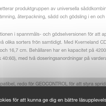
letterar produktgruppen av universella såddkombina
jämning, återpackning, sådd och gödsling i en o
nktionen i spannmåls- och gödselversionen för att 
 två olika sorters frön samtidigt. Med Kverneland C
och 16,7 cm. Behållaren har en kapacitet på 4200 
k 40:60), med två doseringsanordningar på varder
mpatibel, redo för GEOCONTROL för att styra spr
kies för att kunna ge dig en bättre läsupplevel