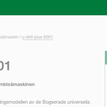
Skip to main content
ssåmaskin
u-drill plus 6001
01
kombisåmaskinen
ngsmodellen av de Bogserade universella