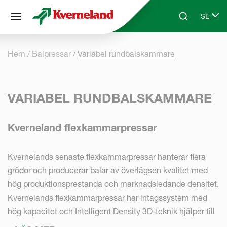
Cookie- hanteringspanel
SE
Skip to main content
Search
Select 
Hem
Balpressar
Variabel rundbalskammare
VARIABEL RUNDBALSKAMMARE
Kverneland flexkammarpressar
Kvernelands senaste flexkammarpressar hanterar flera
grödor och producerar balar av överlägsen kvalitet med
hög produktionsprestanda och marknadsledande densitet.
Kvernelands flexkammarpressar har intagssystem med
hög kapacitet och Intelligent Density 3D-teknik hjälper till
att uppnå optimal densitet baserat på grödans