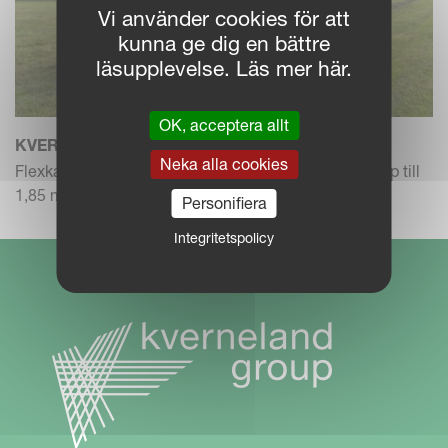
Vi använder cookies för att
kunna ge dig en bättre
läsupplevelse. Läs mer här.
OK, acceptera allt
KVERNELAND DENSUS 7090
Neka alla cookies
Flexkammarpressar med baldiameter från 0,90 m upp till
1,85 m
Personifiera
Integritetspolicy