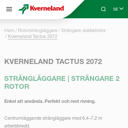
Cookie- hanteringspanel
SE
Skip to main content
Search
Select 
Hem
Rotorsträngläggare
Strängare dubbelrotor
Kverneland Tactus 2072
KVERNELAND TACTUS 2072
STRÄNGLÄGGARE | STRÄNGARE 2
ROTOR
Enkel att använda. Perfekt och rent rivning.
Centrumläggande strängläggare med 6,4–7,2 m
arbetsbredd.