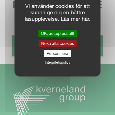
HITTA NÄRMASTE
Vi använder cookies för att
kunna ge dig en bättre
SÄLJKONTAKT
läsupplevelse. Läs mer här.
OK, acceptera allt
Neka alla cookies
HITTA ÅTERFÖRSÄLJARE
Personifiera
Integritetspolicy