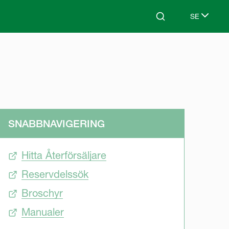
SE
Search
Select lang
SNABBNAVIGERING
Hitta Återförsäljare
Reservdelssök
Broschyr
Manualer