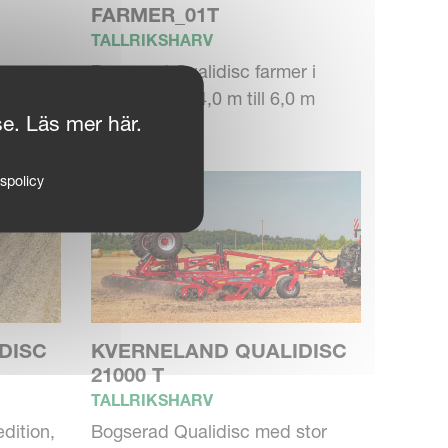
FARMER_01T
TALLRIKSHARV
Bogserad Qualidisc farmer i
 m
arbetsbredd 4,0 m till 6,0 m
se. Läs mer här.
tspolicy
DISC
KVERNELAND QUALIDISC
21000 T
TALLRIKSHARV
dition,
Bogserad Qualidisc med stor