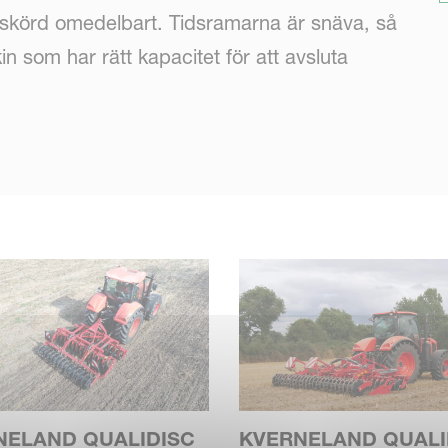
a skörd omedelbart. Tidsramarna är snäva, så
n som har rätt kapacitet för att avsluta
r som ska utföras under vår, sommar och höst.
r sådd av täckgrödor i miljövänliga eller
e odling, allt på samma sätt, kräver utmärkt
alitet.
NELAND QUALIDISC
KVERNELAND QUALI