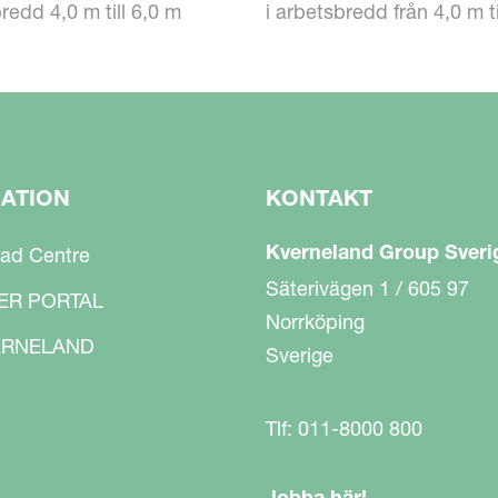
 gengäld vill du ha bästa möjliga resultat och
redd 4,0 m till 6,0 m
i arbetsbredd från 4,0 m ti
hög hektarproduktion, stark prestanda över
aftsbehov och dragkraftsbehov innebär högsta
GATION
KONTAKT
Kverneland Group Sveri
ad Centre
Säterivägen 1 / 605 97
ER PORTAL
Norrköping
RNELAND
Sverige
Tlf: 011-8000 800
Jobba här!