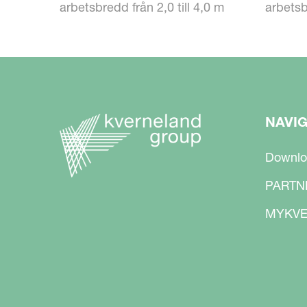
Du investerar i den bästa utrustningen. I
arbetsbredd från 2,0 till 4,0 m
arbetsb
låga driftskostnader. Kombinationen av 
hela arbetsbredden med minskat Lyftkr
möjliga effektivitet.
NAVI
Downlo
PARTN
MYKVE