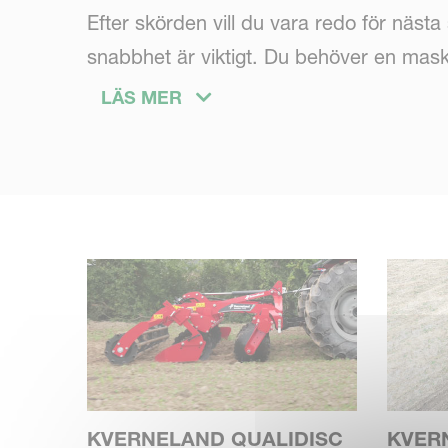
Efter skörden vill du vara redo för näst
snabbhet är viktigt. Du behöver en maski
jobbet i tid.
LÄS MER
Flexibilitet
Du vill vara redo för alla olika uppgifte
Stubbbearbetning, såbäddsberedning elle
konventionella system. Grund och djupar
penetrations-, skär- och konsolideringskv
Hållbarhet
KVERNELAND QUALIDISC
KVER