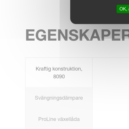
OK, 
EGENSKAPE
Kraftig konstruktion,
8090
Svängningsdämpare
ProLine växellåda