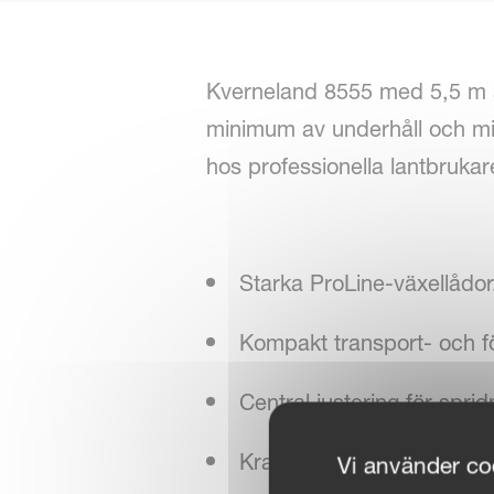
Kverneland 8555 med 5,5 m ar
minimum av underhåll och mi
hos professionella lantbruka
Starka ProLine-växellådor
Kompakt transport- och f
Central justering för sprid
Kraftiga svängningsdämpa
Vi använder coo