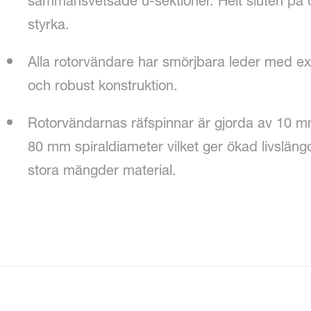
sammansvetsade u-sektioner. Helt sluten på 
styrka.
Alla rotorvändare har smörjbara leder med ext
och robust konstruktion.
Rotorvändarnas räfspinnar är gjorda av 10 mm
80 mm spiraldiameter vilket ger ökad livsläng
stora mängder material.