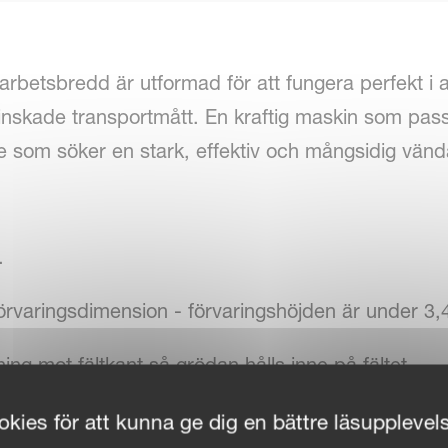
betsbredd är utformad för att fungera perfekt i al
nskade transportmått. En kraftig maskin som pass
re som söker en stark, effektiv och mångsidig vänd
.
örvaringsdimension - förvaringshöjden är under 3,
ning mot fältkant så grödan hålls inne på fältet.
re för utmärkta köregenskaper.
kies för att kunna ge dig en bättre läsupplevel