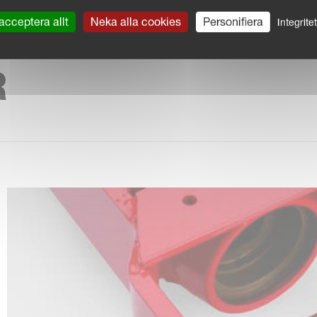
acceptera allt
Neka alla cookies
Personifiera
Integrite
R