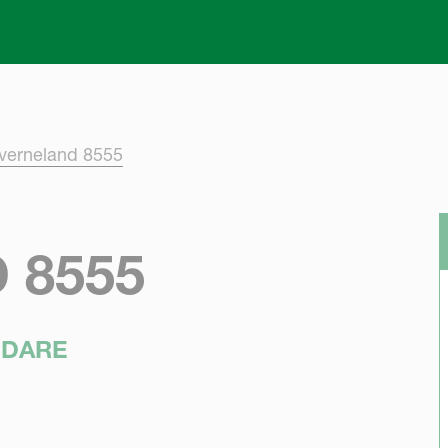
Skip to main content
verneland 8555
 8555
NDARE