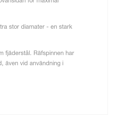
ovansidan för maximal
ra stor diamater - en stark
 fjäderstål. Räfspinnen har
d, även vid användning i