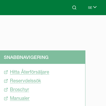
SE
Search
Select lang
SNABBNAVIGERING
Hitta Återförsäljare
Reservdelssök
Broschyr
Manualer