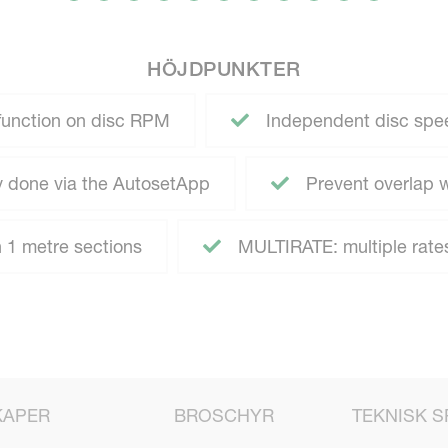
HÖJDPUNKTER
function on disc RPM
Independent disc speed
ly done via the AutosetApp
Prevent overlap
h 1 metre sections
MULTIRATE: multiple rates
KAPER
BROSCHYR
TEKNISK S