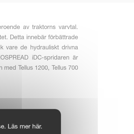
roende av traktorns varvtal.
tet. Detta innebär förbättrade
ck vare de hydrauliskt drivna
 GEOSPREAD iDC-spridaren är
 med Tellus 1200, Tellus 700
se. Läs mer här.