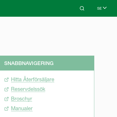
SE
Search
Select lang
SNABBNAVIGERING
Hitta Återförsäljare
Reservdelssök
Broschyr
Manualer