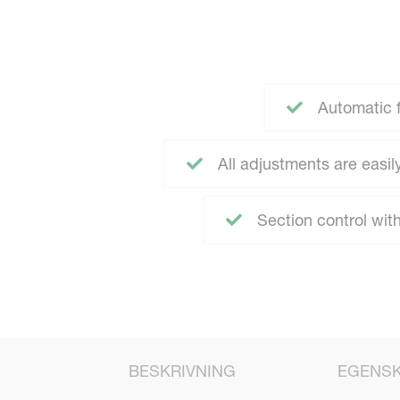
Automatic 
All adjustments are easi
Section control wit
BESKRIVNING
EGENS