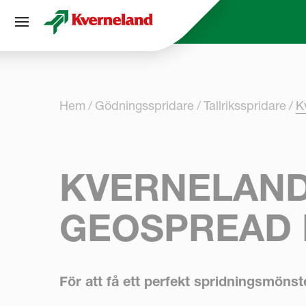
Cookie- hanteringspanel
Hem
Gödningsspridare
Tallriksspridare
K
KVERNELAND
GEOSPREAD 
För att få ett perfekt spridningsmönst