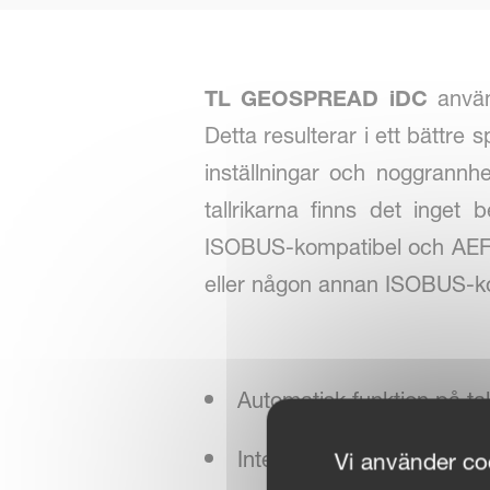
TL GEOSPREAD iDC
använd
Detta resulterar i ett bättre
inställningar och noggrannhe
tallrikarna finns det inge
ISOBUS-kompatibel och AEF-c
eller någon annan ISOBUS-ko
Automatisk funktion på tal
Integrerad hydraulisk driv
Vi använder coo