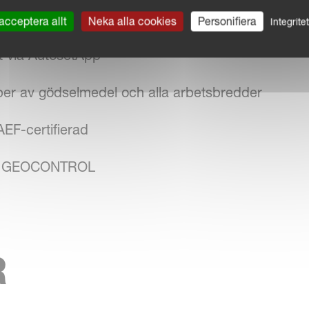
till vänster och höger för gränsspridning
acceptera allt
Neka alla cookies
Personifiera
Integrite
lt via AutosetApp
yper av gödselmedel och alla arbetsbredder
EF-certifierad
med GEOCONTROL
R