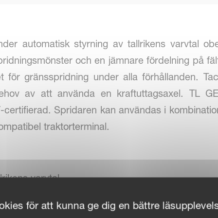
er automatisk styrning av tallrikens varvtal obe
 spridningsmönster och en jämnare fördelning på fäl
t för gränsspridning under alla förhållanden. Ta
t behov av att använda en kraftuttagsaxel. TL
ertifierad. Spridaren kan användas i kombination
mpatibel traktorterminal.
lrikens varvtal
lina
kies för att kunna ge dig en bättre läsupplevel