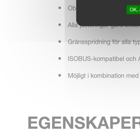
Oberoende tallriksvarvtal 
OK, 
Alla justeringar görs enke
Gränsspridning för alla t
ISOBUS-kompatibel och A
Möjligt i kombination 
EGENSKAPE