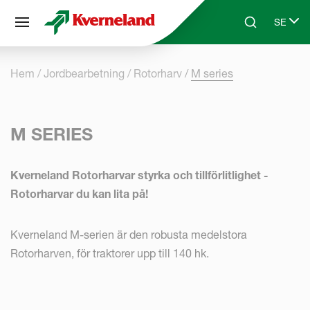
Cookie- hanteringspanel
SE
Skip to main content
Search
Select 
Hem
Jordbearbetning
Rotorharv
M series
M SERIES
Kverneland Rotorharvar styrka och tillförlitlighet -
Rotorharvar du kan lita på!
Kverneland M-serien är den robusta medelstora
Rotorharven, för traktorer upp till 140 hk.