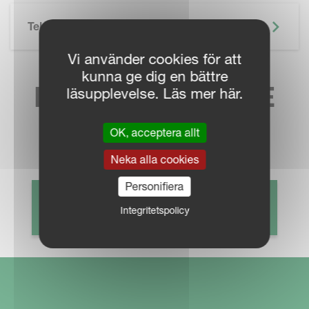
Teknisk Specifikation
Vi använder cookies för att
kunna ge dig en bättre
HITTA NÄRMASTE
läsupplevelse. Läs mer här.
SÄLJKONTAKT
OK, acceptera allt
Neka alla cookies
Personifiera
HITTA ÅTERFÖRSÄLJARE
Integritetspolicy