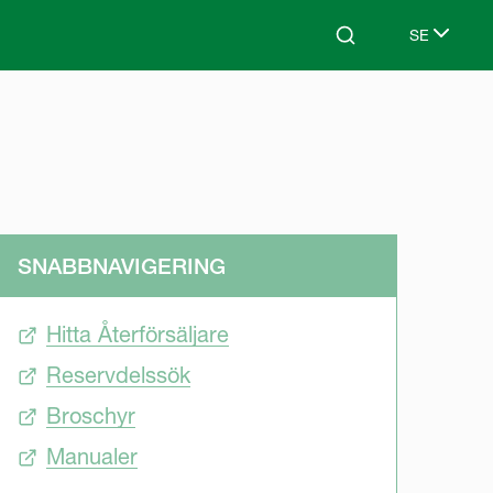
SE
Search
Select lang
SNABBNAVIGERING
Hitta Återförsäljare
Reservdelssök
Broschyr
Manualer