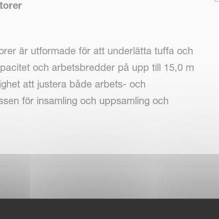
torer
er är utformade för att underlätta tuffa och
citet och arbetsbredder på upp till 15,0 m
ghet att justera både arbets- och
cessen för insamling och uppsamling och
tet under säsongen. Kvernelands strängläggare
rmade och rena strängar, vilket uppnås genom
 Detta ger dig som kund den perfekta raden för