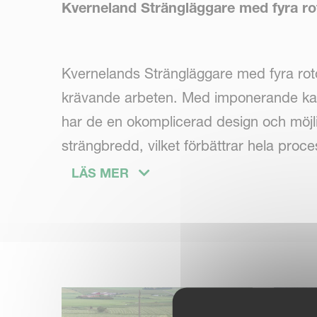
Kverneland Strängläggare med fyra ro
Kvernelands Strängläggare med fyra rotor
krävande arbeten. Med imponerande kapa
har de en okomplicerad design och möjli
strängbredd, vilket förbättrar hela pro
anpassar sig till förändrad grödintensi
LÄS MER
är konstruerade för att producera välfo
precision i varje del av strängläggaren.
att få din gröda skördad.