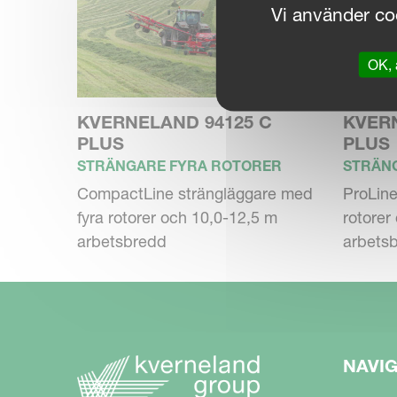
Vi använder coo
OK, 
KVERNELAND 94125 C
KVER
PLUS
PLUS
STRÄNGARE FYRA ROTORER
STRÄN
CompactLine strängläggare med
ProLine
fyra rotorer och 10,0-12,5 m
rotorer
arbetsbredd
arbets
NAVI