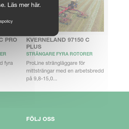
se. Läs mer här.
tspolicy
C PRO
KVERNELAND 97150 C
PLUS
RER
STRÄNGARE FYRA ROTORER
d fyra
ProLine strängläggare för
mittsträngar med en arbetsbredd
på 9,8-15,0...
FÖLJ OSS