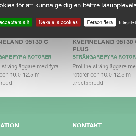
kies för att kunna ge dig en bättre läsupplevel
acceptera allt
Neka alla cookies
Personifiera
Integrite
NELAND 95130 C
KVERNELAND 95130 
PLUS
GARE FYRA ROTORER
STRÄNGARE FYRA ROTO
 strängläggare med fyra
ProLine strängläggare me
 och 10,0-12,5 m
rotorer och 10,0-12,5 m
bredd
arbetsbredd
GATION
KONTAKT