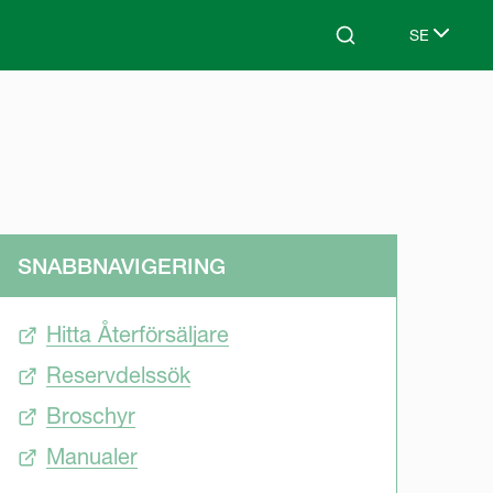
SE
Search
Select lang
SNABBNAVIGERING
Hitta Återförsäljare
Reservdelssök
Broschyr
Manualer