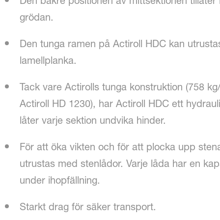
Den bakre positionen av mittsektionen tillåter
grödan.
Den tunga ramen på Actiroll HDC kan utrust
lamellplanka.
Tack vare Actirolls tunga konstruktion (758 
Actiroll HD 1230), har Actiroll HDC ett hydra
låter varje sektion undvika hinder.
För att öka vikten och för att plocka upp ste
utrustas med stenlådor. Varje låda har en ka
under ihopfällning.
Starkt drag för säker transport.