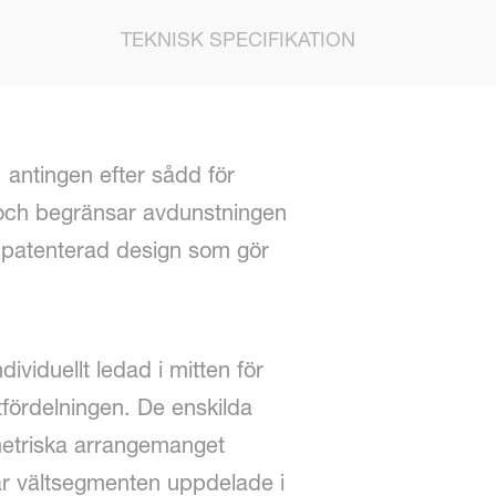
TEKNISK SPECIFIKATION
 antingen efter sådd för
t och begränsar avdunstningen
 patenterad design som gör
ividuellt ledad i mitten för
tfördelningen. De enskilda
mmetriska arrangemanget
r är vältsegmenten uppdelade i