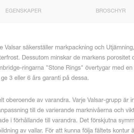
EGENSKAPER
BROSCHYR
e Valsar säkerställer markpackning och Utjämning,
vinterfrost. Dessutom minskar de markens porosite
ambridge-ringarna "Stone Rings" övertygar med en
 ge 3 eller 6 års garanti på dessa.
lt oberoende av varandra. Varje Valsar-grupp är ind
anpassning till de varierande marknivåerna och vik
ade i förhållande till varandra. Det förskjutna sy
ildning av vallar. För att kunna följa fältets kontu