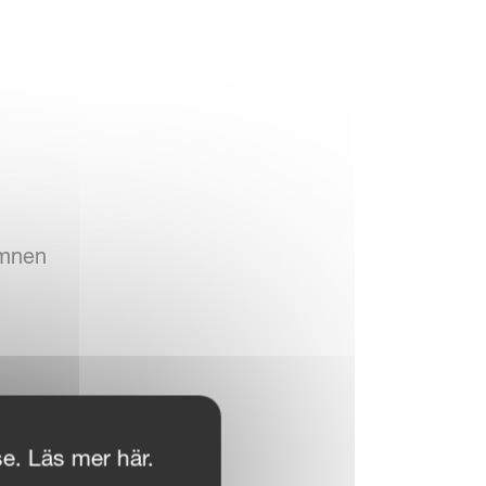
ämnen
se. Läs mer här.