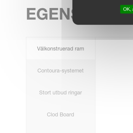
EGENSKAPE
OK, 
Välkonstruerad ram
Contoura-systemet
Stort utbud ringar
Clod Board