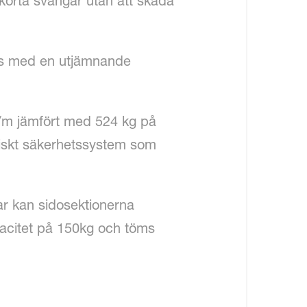
 korta svängar utan att skada
as med en utjämnande
kg/m jämfört med 524 kg på
uliskt säkerhetssystem som
nar kan sidosektionerna
pacitet på 150kg och töms