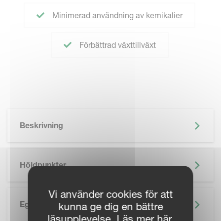
Minimerad användning av kemikalier
Förbättrad växttillväxt
Beskrivning
Höjdpunkter
Vi använder cookies för att
Egenskaper
kunna ge dig en bättre
läsupplevelse. Läs mer här.