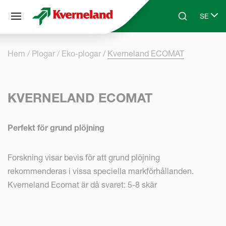
Cookie- hanteringspanel
SE
Skip to main content
Search
Select 
Hem
Plogar
Eko-plogar
Kverneland ECOMAT
KVERNELAND ECOMAT
Perfekt för grund plöjning
Forskning visar bevis för att grund plöjning
rekommenderas i vissa speciella markförhållanden.
Kverneland Ecomat är då svaret: 5-8 skär