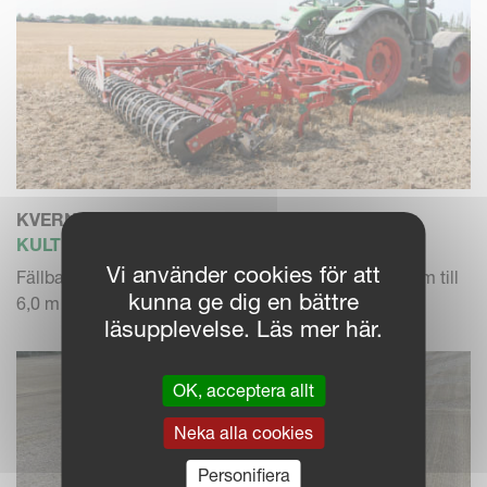
KVERNELAND TURBO F
KULTIVATOR
Vi använder cookies för att
Fällbar universalkultivator med arbetsbredd från 4,0 m till
kunna ge dig en bättre
6,0 m
läsupplevelse. Läs mer här.
OK, acceptera allt
Neka alla cookies
Personifiera