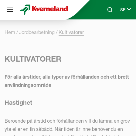
Cookie- hanteringspanel
SE
Skip to main content
Search
Select 
Hem
Jordbearbetning
Kultivatorer
KULTIVATORER
För alla årstider, alla typer av förhållanden och ett brett
användningsområde
Hastighet
Beroende på årstid och förhållanden vill du lämna en grov
yta eller en fin såbädd. När tiden är inne behöver du en