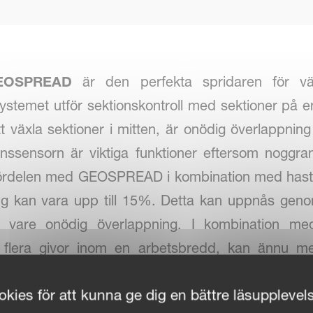
EOSPREAD
är den perfekta spridaren för väx
temet utför sektionskontroll med sektioner på e
t växla sektioner i mitten, är onödig överlappning 
enssensorn är viktiga funktioner eftersom noggr
a fördelen med GEOSPREAD i kombination med hasti
 kan vara upp till 15%. Detta kan uppnås gen
k vare onödig överlappning. I kombination m
 flera givor inom en arbetsbredd, kan ännu mer
Exacta CL GEOSPREAD-spridare är ISOBUS-kompa
kies för att kunna ge dig en bättre läsupplevel
kombination med Tellus 1200, Tellus 700 eller n