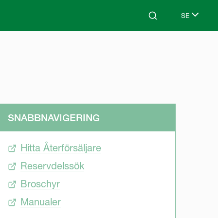
SE
Search
Select lang
SNABBNAVIGERING
Hitta Återförsäljare
Reservdelssök
Broschyr
Manualer