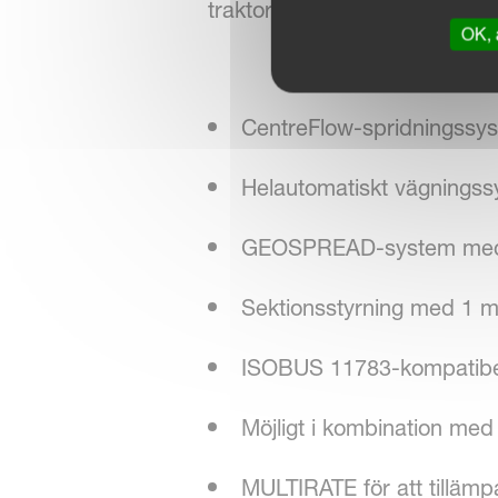
traktorterminal.
OK, 
CentreFlow-spridningssy
Helautomatiskt vägnings
GEOSPREAD-system med tv
Sektionsstyrning med 1 me
ISOBUS 11783-kompatibel 
Möjligt i kombination 
MULTIRATE för att tillämp