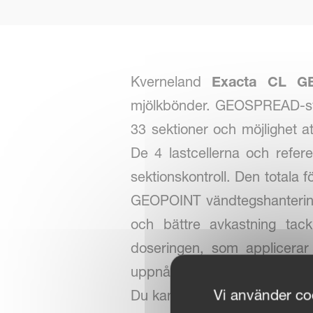
Kverneland
Exacta CL G
mjölkbönder. GEOSPREAD-sys
33 sektioner och möjlighet at
De 4 lastcellerna och refer
sektionskontroll. Den total
GEOPOINT vändtegshantering
och bättre avkastning tac
doseringen, som applicerar
uppnås. Denna Kverneland 
Vi använder coo
Du kan använda spridaren i 