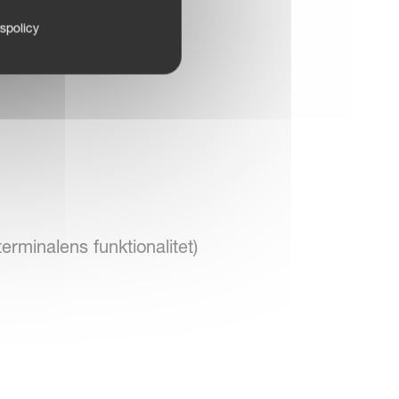
tspolicy
rminalens funktionalitet)