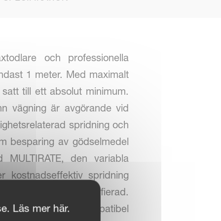
todlare och professionella
ndast 1 meter. Med maximalt
satt till ett absolut minimum.
ann vägning är avgörande vid
ghetsrelaterad spridning och
om besparing av gödselmedel
ed MULTIRATE, den variabla
 kostnadseffektiv spridning
tibel och AEF-certifierad.
se. Läs mer här.
ågon annan ISOBUS-kompatibel