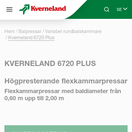
Cookie- hanteringspanel
SE
Skip to main content
Search
Select 
Hem
Balpressar
Variabel rundbalskammare
Kverneland 6720 Plus
KVERNELAND 6720 PLUS
Högpresterande flexkammarpressar
Flexkammarpressar med baldiameter från
0,60 m upp till 2,00 m