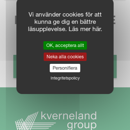
Vi använder cookies för att
HITTA NÄRMASTE
kunna ge dig en bättre
läsupplevelse. Läs mer här.
SÄLJKONTAKT
OK, acceptera allt
Neka alla cookies
HITTA ÅTERFÖRSÄLJARE
Personifiera
Integritetspolicy