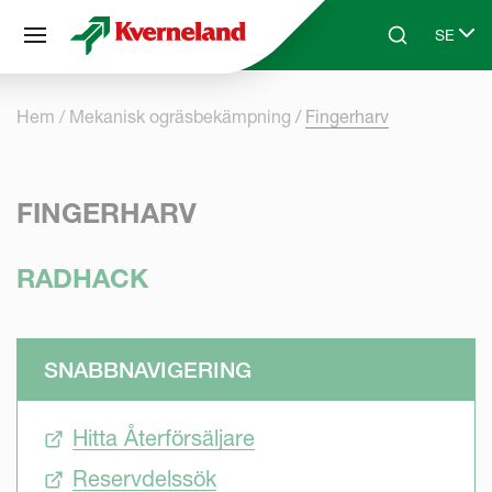
Cookie- hanteringspanel
SE
Skip to main content
Search
Select 
Hem
Mekanisk ogräsbekämpning
Fingerharv
FINGERHARV
RADHACK
SNABBNAVIGERING
Hitta Återförsäljare
Reservdelssök