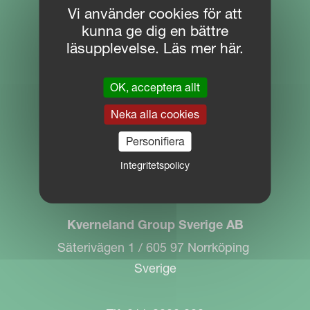
Vi använder cookies för att
kunna ge dig en bättre
NAVIGATION
läsupplevelse. Läs mer här.
Download Centre
OK, acceptera allt
PARTNER PORTAL
Neka alla cookies
MYKVERNELAND
Personifiera
Integritetspolicy
KONTAKT
Kverneland Group Sverige AB
Säterivägen 1 / 605 97 Norrköping
Sverige