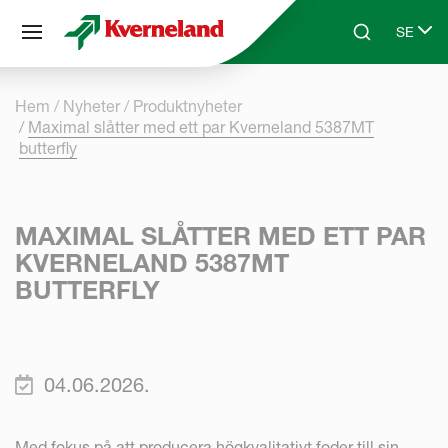
Cookie- hanteringspanel
SE
Skip to main content
Search
Select 
Hem
Nyheter
Produktnyheter
Maximal slåtter med ett par Kverneland 5387MT
butterfly
MAXIMAL SLÅTTER MED ETT PAR
KVERNELAND 5387MT
BUTTERFLY
04.06.2026.
Med fokus på att producera högkvalitativt foder till sin