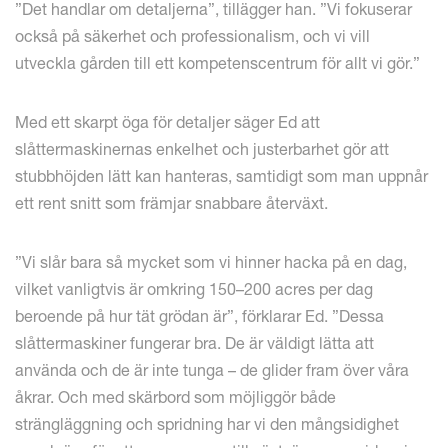
”Det handlar om detaljerna”, tillägger han. ”Vi fokuserar
också på säkerhet och professionalism, och vi vill
utveckla gården till ett kompetenscentrum för allt vi gör.”
Med ett skarpt öga för detaljer säger Ed att
slåttermaskinernas enkelhet och justerbarhet gör att
stubbhöjden lätt kan hanteras, samtidigt som man uppnår
ett rent snitt som främjar snabbare återväxt.
”Vi slår bara så mycket som vi hinner hacka på en dag,
vilket vanligtvis är omkring 150–200 acres per dag
beroende på hur tät grödan är”, förklarar Ed. ”Dessa
slåttermaskiner fungerar bra. De är väldigt lätta att
använda och de är inte tunga – de glider fram över våra
åkrar. Och med skärbord som möjliggör både
strängläggning och spridning har vi den mångsidighet