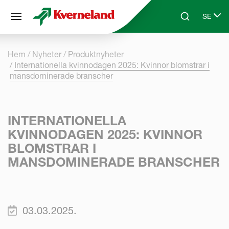
Cookie- hanteringspanel
SE
Skip to main content
Search
Select 
Hem
Nyheter
Produktnyheter
Internationella kvinnodagen 2025: Kvinnor blomstrar i
mansdominerade branscher
INTERNATIONELLA
KVINNODAGEN 2025: KVINNOR
BLOMSTRAR I
MANSDOMINERADE BRANSCHER
03.03.2025.