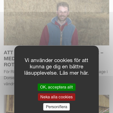
ATT PASSA PÅ MEDAN SOLEN SKINER –
MED EN KVERNELAND 85156C-
Vi använder cookies för att
ROTORVÄNDARE
kunna ge dig en bättre
För Ridge Farm Fodder, en leverantör av hö och ensilage i
läsupplevelse. Läs mer här.
Dorset, England, är produktiviteten avgörande vid
vändningen. Men det handlar inte om att köra...
OK, acceptera allt
Neka alla cookies
Personifiera