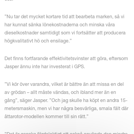
”Nu tar det mycket kortare tid att bearbeta marken, så vi
har kunnat sänka lönekostnaderna och minska våra
dieselkostnader samtidigt som vi fortsätter att producera
högkvalitativt hö och ensilage.”
Det finns fortfarande effektivitetsvinster att göra, eftersom
Jasper ännu inte har investerat i GPS.
”Vi kör över varandra, vilket är bättre än att missa en del
av grödan – allt måste vändas, och ibland mer än en
gång”, säger Jasper. ”Och jag skulle ha köpt en andra 15-
metersmaskin, men vi har några besvärliga, smala fält där
åttarotor-modellen kommer till sin rätt.”
”Det är ganska fördelaktigt att också använda den mindre