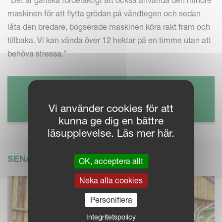
maskinen för att flytta grödan på vändtegen och sedan
låta den bredare, bogserade maskinen köra rakt fram och
tillbaka. Vi kan vända över 12 hektar på en timme utan att
behöva stressa.”
KVERNELAND 85156 C
bogserad rotorvändare
Vi använder cookies för att
kunna ge dig en bättre
läsupplevelse. Läs mer här.
SENASTE NYTT
OK, acceptera allt
Neka alla cookies
Personifiera
Integritetspolicy