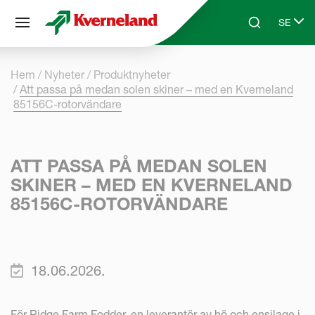
Cookie- hanteringspanel
SE
Skip to main content
Search
Select 
Hem
Nyheter
Produktnyheter
Att passa på medan solen skiner – med en Kverneland
85156C-rotorvändare
ATT PASSA PÅ MEDAN SOLEN
SKINER – MED EN KVERNELAND
85156C-ROTORVÄNDARE
18.06.2026.
För Ridge Farm Fodder, en leverantör av hö och ensilage i